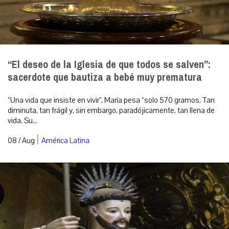
“El deseo de la Iglesia de que todos se salven”:
sacerdote que bautiza a bebé muy prematura
“Una vida que insiste en vivir”, María pesa “solo 570 gramos. Tan
diminuta, tan frágil y, sin embargo, paradójicamente, tan llena de
vida. Su...
|
08 / Aug
América Latina