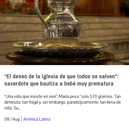
“El deseo de la Iglesia de que todos se salven”:
sacerdote que bautiza a bebé muy prematura
“Una vida que insiste en vivir”, María pesa “solo 570 gramos. Tan
diminuta, tan frágil y, sin embargo, paradójicamente, tan llena de
vida. Su...
|
08 / Aug
América Latina