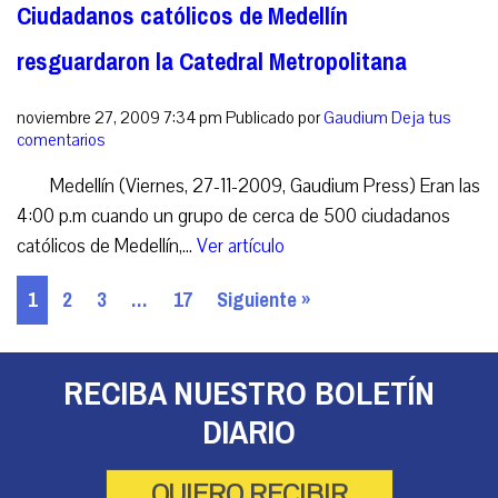
Ciudadanos católicos de Medellín
resguardaron la Catedral Metropolitana
noviembre 27, 2009 7:34 pm
Publicado por
Gaudium
Deja tus
comentarios
Medellín (Viernes, 27-11-2009, Gaudium Press) Eran las
4:00 p.m cuando un grupo de cerca de 500 ciudadanos
católicos de Medellín,...
Ver artículo
1
2
3
…
17
Siguiente »
RECIBA NUESTRO BOLETÍN
DIARIO
QUIERO RECIBIR