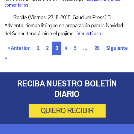
comentarios
Recife (Viernes, 27-11-2015, Gaudium Press) El
Adviento, tiempo litúrgico en preparación para la Navidad
del Señor, tendrá inicio el prójimo...
Ver artículo
« Anterior
1
2
3
4
5
…
26
Siguiente
»
RECIBA NUESTRO BOLETÍN
DIARIO
QUIERO RECIBIR