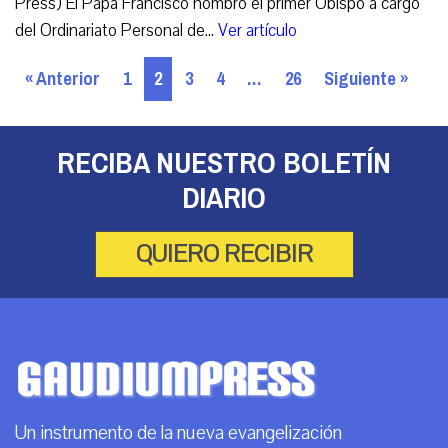
Press) El Papa Francisco nombró el primer Obispo a cargo
del Ordinariato Personal de...
Ver artículo
« Anterior
1
2
3
4
…
26
Siguiente »
RECIBA NUESTRO BOLETÍN
DIARIO
QUIERO RECIBIR
Un instrumento de la nueva evangelización