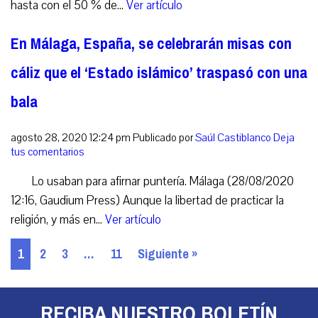
hasta con el 50 % de...
Ver artículo
En Málaga, España, se celebrarán misas con
cáliz que el ‘Estado islámico’ traspasó con una
bala
agosto 28, 2020 12:24 pm
Publicado por
Saúl Castiblanco
Deja
tus comentarios
Lo usaban para afirnar puntería. Málaga (28/08/2020
12:16, Gaudium Press) Aunque la libertad de practicar la
religión, y más en...
Ver artículo
1
2
3
…
11
Siguiente »
RECIBA NUESTRO BOLETÍN