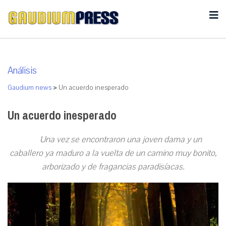
Análisis
Gaudium news
>
Un acuerdo inesperado
Un acuerdo inesperado
Una vez se encontraron una joven dama y un
caballero ya maduro a la vuelta de un camino muy bonito,
arborizado y de fragancias paradisíacas.