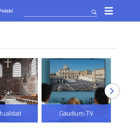
Polski
itualidad
Gaudium-TV