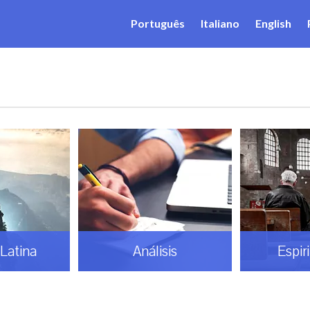
Português
Italiano
English
Latina
Análisis
Espir