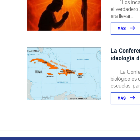
“Los inc
el verdadero 
era llevar...
MÁS
La Conferen
ideología 
La Confer
biológico es 
escuelas, parr
MÁS