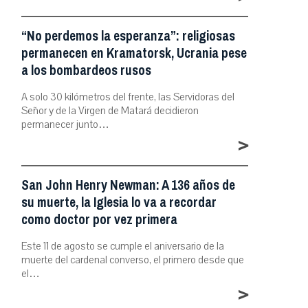
“No perdemos la esperanza”: religiosas
permanecen en Kramatorsk, Ucrania pese
a los bombardeos rusos
A solo 30 kilómetros del frente, las Servidoras del
Señor y de la Virgen de Matará decidieron
permanecer junto…
>
San John Henry Newman: A 136 años de
su muerte, la Iglesia lo va a recordar
como doctor por vez primera
Este 11 de agosto se cumple el aniversario de la
muerte del cardenal converso, el primero desde que
el…
>