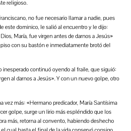
te religioso.
ranciscano, no fue necesario llamar a nadie, pues
e este dominico, le salió al encuentro y le dijo:
Dios, María, fue virgen antes de darnos a Jesús»
el piso con su bastón e inmediatamente brotó del
 inesperado continuó oyendo al fraile, que siguió:
gen al darnos a Jesús». Y con un nuevo golpe, otro
una vez más: «Hermano predicador, María Santísima
cer golpe, surge un lirio más espléndido que los
labra más, retorna al convento, habiendo deshecho
el cual hasta el final de la vida conservó consigo