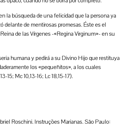
ás opaco, cuando no se borra por completo.
n la búsqueda de una felicidad que la persona ya
azó delante de mentirosas promesas. Éste es el
 Reina de las Vírgenes -«Regina Virginum»- en su
eria humana y pedirá a su Divino Hijo que restituya
erdaderamente los «pequeñitos», a los cuales
13-15; Mc 10,13-16; Lc 18,15-17).
Gabriel Roschini. Instruções Marianas. São Paulo: