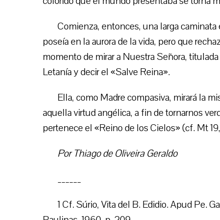
colorido que el mundo presentaba se torna m
Comienza, entonces, una larga caminata e
poseía en la aurora de la vida, pero que rech
momento de mirar a Nuestra Señora, titulada
Letanía y decir el «Salve Reina».
Ella, como Madre compasiva, mirará la mis
aquella virtud angélica, a fin de tornarnos v
pertenece el «Reino de los Cielos» (cf. Mt 19,
Por Thiago de Oliveira Geraldo
______
1 Cf. Súrio, Vita del B. Edidio. Apud Pe. 
Paulinas, 1960, p. 209.