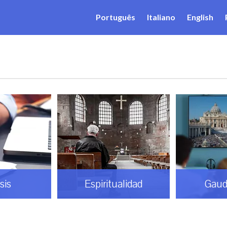
Português
Italiano
English
sis
Espiritualidad
Gaud