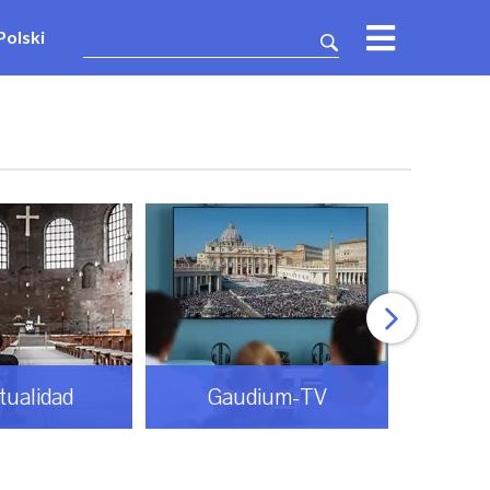
Polski
itualidad
Gaudium-TV