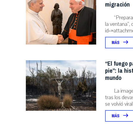
migración
“Prepara
la ventana”, 
id=»attachme
MÁS
“El fuego p
pie”: la hi
mundo
La image
tras los deva
se volvió viral
MÁS