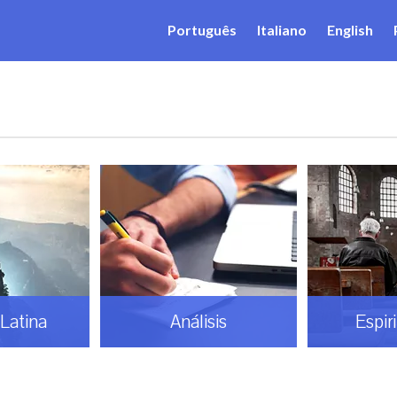
Português
Italiano
English
Latina
Análisis
Espir