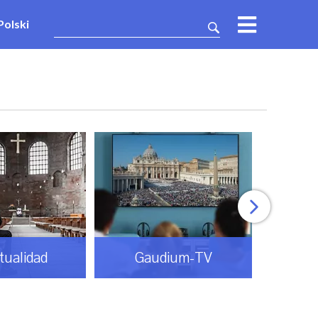
Polski
itualidad
Gaudium-TV