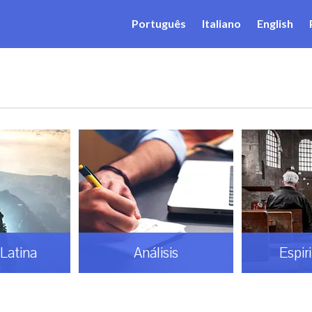
Português
Italiano
English
Latina
Análisis
Espir