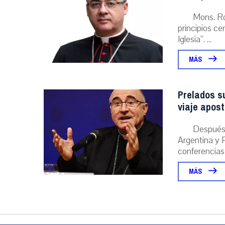
Mons. Ro
principios ce
Iglesia”. ...
MÁS
Prelados s
viaje apost
Después 
Argentina y P
conferencias
MÁS