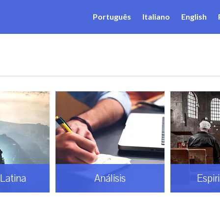
Português
Italiano
English
Latina
Análisis
Espir