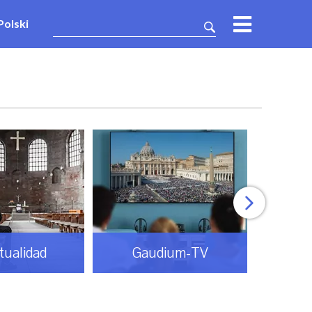
Polski
itualidad
Gaudium-TV