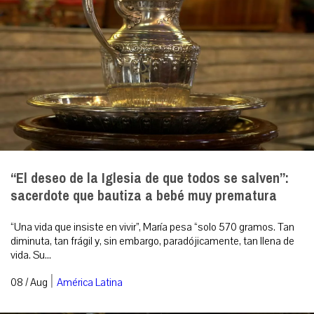
“El deseo de la Iglesia de que todos se salven”:
sacerdote que bautiza a bebé muy prematura
“Una vida que insiste en vivir”, María pesa “solo 570 gramos. Tan
diminuta, tan frágil y, sin embargo, paradójicamente, tan llena de
vida. Su...
|
08 / Aug
América Latina