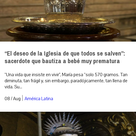
“El deseo de la Iglesia de que todos se salven”:
sacerdote que bautiza a bebé muy prematura
“Una vida que insiste en vivir”, María pesa “solo 570 gramos. Tan
diminuta, tan frágil y, sin embargo, paradójicamente, tan llena de
vida. Su...
|
08 / Aug
América Latina