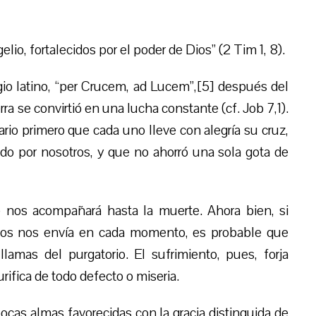
io, fortalecidos por el poder de Dios” (2 Tim 1, 8).
io latino, “per Crucem, ad Lucem”,[5] después del
rra se convirtió en una lucha constante (cf. Job 7,1).
sario primero que cada uno lleve con alegría su cruz,
do por nosotros, y que no ahorró una sola gota de
e nos acompañará hasta la muerte. Ahora bien, si
ios nos envía en cada momento, es probable que
lamas del purgatorio. El sufrimiento, pues, forja
urifica de todo defecto o miseria.
ocas almas favorecidas con la gracia distinguida de