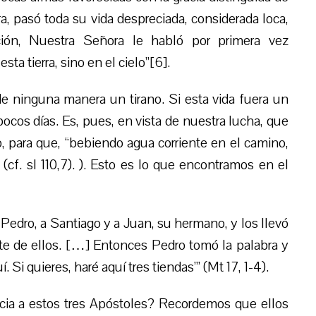
rra, pasó toda su vida despreciada, considerada loca,
ción, Nuestra Señora le habló por primera vez
ta tierra, sino en el cielo”[6].
e ninguna manera un tirano. Si esta vida fuera un
ocos días. Es, pues, en vista de nuestra lucha, que
, para que, “bebiendo agua corriente en el camino,
 (cf. sl 110,7). ). Esto es lo que encontramos en el
edro, a Santiago y a Juan, su hermano, y los llevó
te de ellos. […] Entonces Pedro tomó la palabra y
Si quieres, haré aquí tres tiendas’” (Mt 17, 1-4).
acia a estos tres Apóstoles? Recordemos que ellos