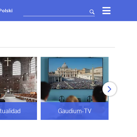
Polski
itualidad
Gaudium-TV