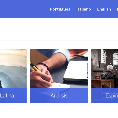
Português
Italiano
English
Latina
Análisis
Espir