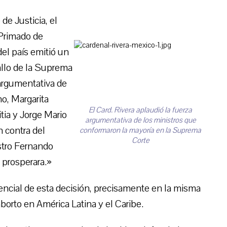
de Justicia, el
 Primado de
del país emitió un
allo de la Suprema
argumentativa de
o, Margarita
El Card. Rivera aplaudió la fuerza
tia y Jorge Mario
argumentativa de los ministros que
 contra del
conformaron la mayoría en la Suprema
Corte
stro Fernando
 prosperara.»
dencial de esta decisión, precisamente en la misma
borto en América Latina y el Caribe.