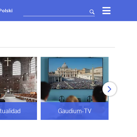
Polski
itualidad
Gaudium-TV