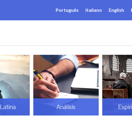
Português
Italiano
English
Latina
Análisis
Espir