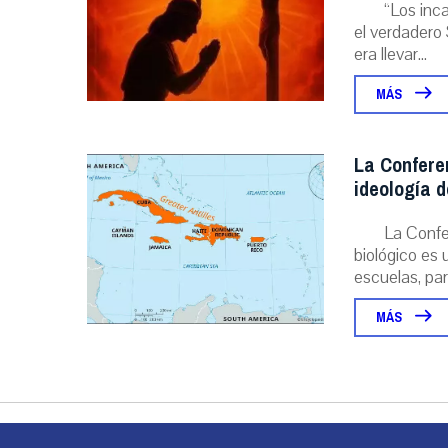
“Los inc
el verdadero 
era llevar...
MÁS
La Conferen
ideología 
La Confer
biológico es 
escuelas, parr
MÁS