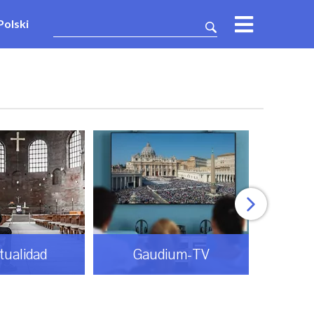
Polski
itualidad
Gaudium-TV