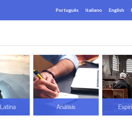
Português
Italiano
English
Latina
Análisis
Espir