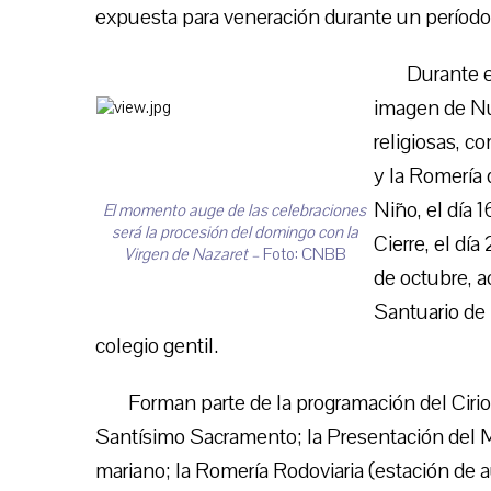
expuesta para veneración durante un período 
Durante e
imagen de Nue
religiosas, c
y la Romería 
Niño, el día 1
El momento auge de las celebraciones
será la procesión del domingo con la
Cierre, el día
Virgen de Nazaret –
Foto: CNBB
de octubre, a
Santuario de N
colegio gentil.
Forman parte de la programación del Cirio
Santísimo Sacramento; la Presentación del M
mariano; la Romería Rodoviaria (estación de a