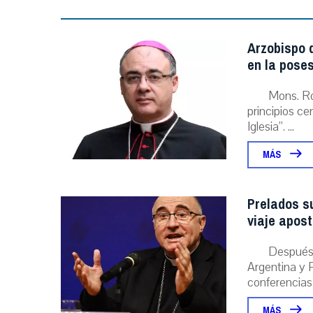
Arzobispo d
en la poses
Mons. Ro
principios ce
Iglesia”. ...
MÁS
Prelados s
viaje apost
Después 
Argentina y P
conferencias
MÁS