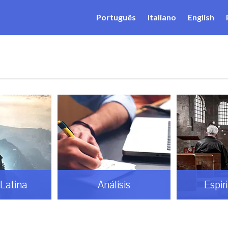
Português
Italiano
English
Latina
Análisis
Espir