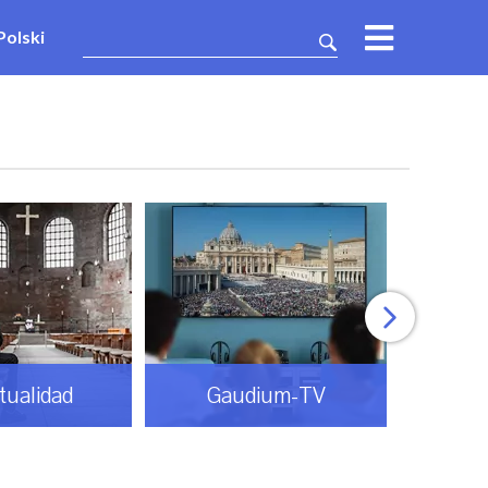
Polski
itualidad
Gaudium-TV