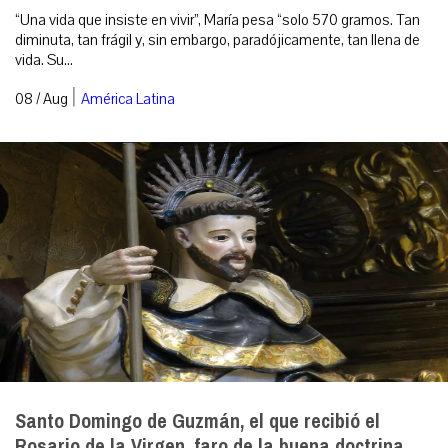
“Una vida que insiste en vivir”, María pesa “solo 570 gramos. Tan
diminuta, tan frágil y, sin embargo, paradójicamente, tan llena de
vida. Su...
|
08 / Aug
América Latina
Santo Domingo de Guzmán, el que recibió el
Rosario de la Virgen, faro de la buena doctrina