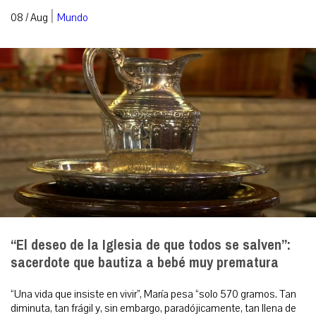
|
08 / Aug
Mundo
“El deseo de la Iglesia de que todos se salven”:
sacerdote que bautiza a bebé muy prematura
“Una vida que insiste en vivir”, María pesa “solo 570 gramos. Tan
diminuta, tan frágil y, sin embargo, paradójicamente, tan llena de