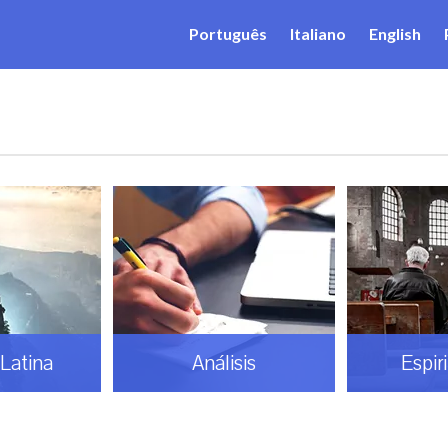
Português
Italiano
English
Latina
Análisis
Espir