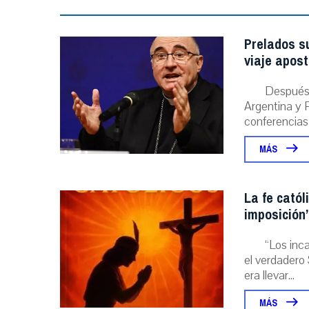
Prelados s
viaje apost
Después 
Argentina y P
conferencias
MÁS
La fe catól
imposición”
“Los inc
el verdadero 
era llevar...
MÁS