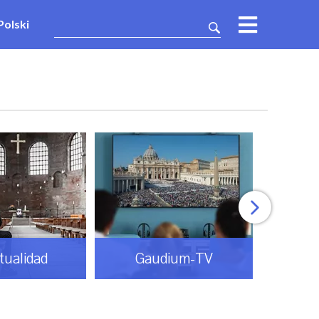
Polski
itualidad
Gaudium-TV