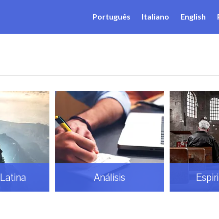
Português
Italiano
English
Latina
Análisis
Espir