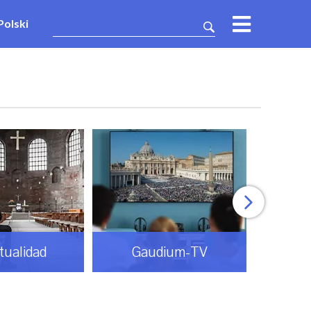
Polski
itualidad
Gaudium-TV