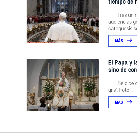
tiempo de n
Tras un 
audiencias ge
catequesis s
MÁS
El Papa y l
sino de com
Se dice 
gris’. Foto:...
MÁS