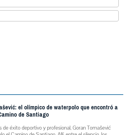
.
šević: el olímpico de waterpolo que encontró a
 Camino de Santiago
s de éxito deportivo y profesional, Goran Tomašević
o el Camino de Santiago. Allí, entre el silencio, los