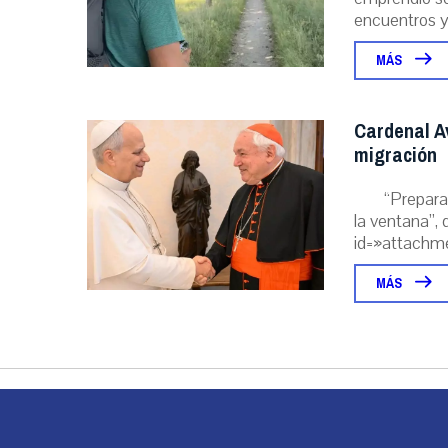
encuentros y l
MÁS
Cardenal A
migración
“Prepara
la ventana”, 
id=»attachme
MÁS