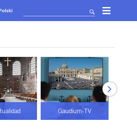
Polski
itualidad
Gaudium-TV