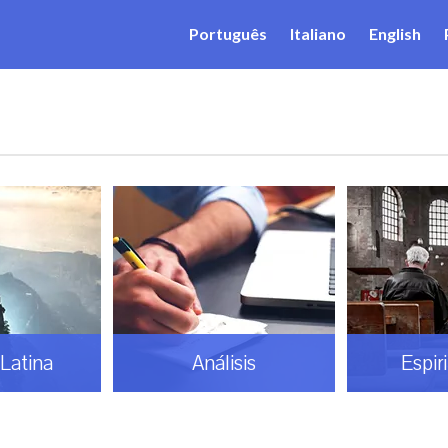
Português
Italiano
English
Latina
Análisis
Espir