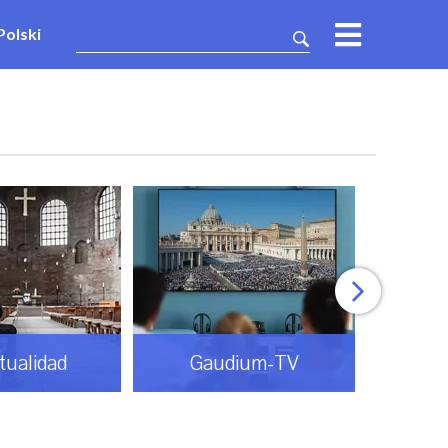
Polski
itualidad
Gaudium-TV