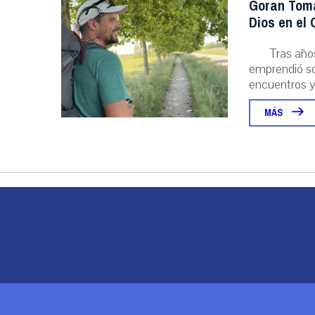
Goran Toma
Dios en el
Tras año
emprendió sol
encuentros y l
MÁS