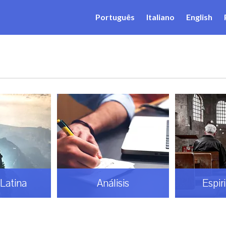
Português
Italiano
English
Latina
Análisis
Espir