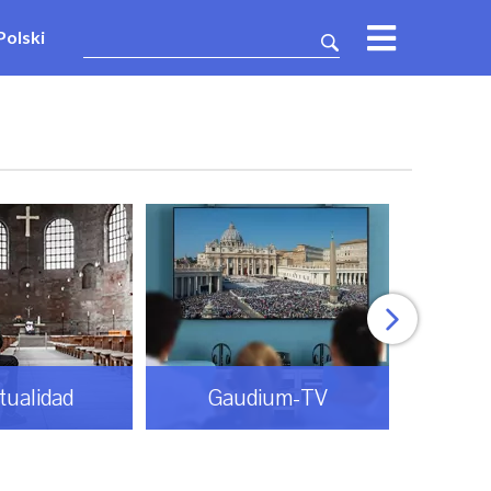
Polski
itualidad
Gaudium-TV