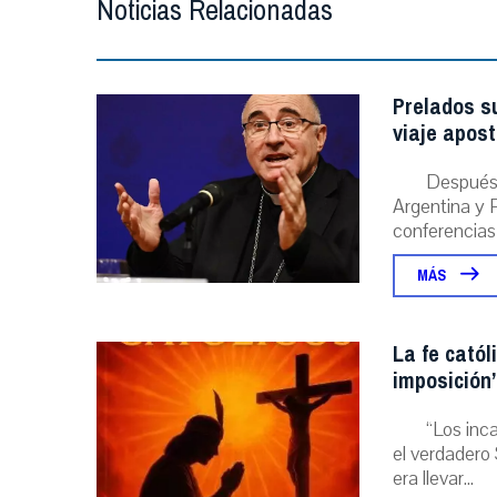
Noticias Relacionadas
Prelados s
viaje apost
Después 
Argentina y P
conferencias
MÁS
La fe catól
imposición”
“Los inc
el verdadero 
era llevar...