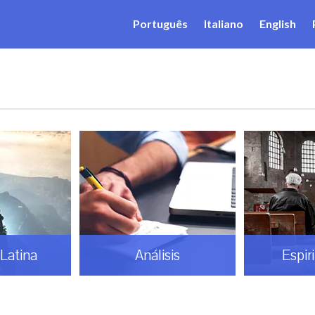
Português
Italiano
English
Latina
Análisis
Espir