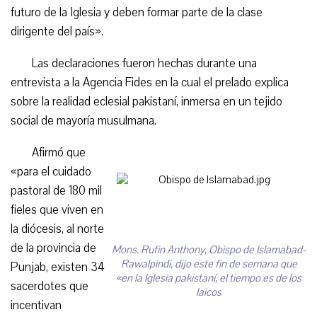
futuro de la Iglesia y deben formar parte de la clase
dirigente del país».
Las declaraciones fueron hechas durante una
entrevista a la Agencia Fides en la cual el prelado explica
sobre la realidad eclesial pakistaní, inmersa en un tejido
social de mayoría musulmana.
Afirmó que
«para el cuidado
pastoral de 180 mil
fieles que viven en
la diócesis, al norte
de la provincia de
Mons. Rufin Anthony, Obispo de Islamabad-
Rawalpindi, dijo este fin de semana que
Punjab, existen 34
«en la Iglesia pakistaní, el tiempo es de los
sacerdotes que
laicos
incentivan