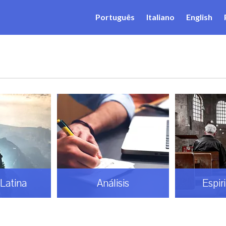
Português
Italiano
English
Latina
Análisis
Espir