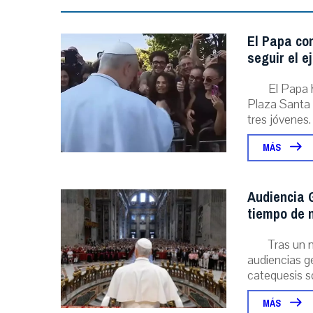
El Papa con
seguir el e
El Papa 
Plaza Santa 
tres jóvenes. .
MÁS
Audiencia G
tiempo de n
Tras un 
audiencias ge
catequesis s
MÁS