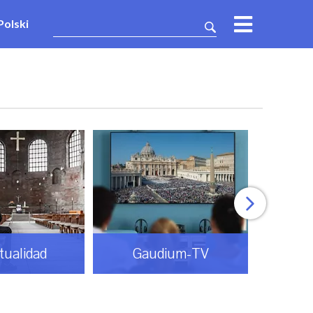
Polski
itualidad
Gaudium-TV