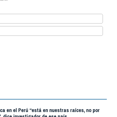
.
ica en el Perú “está en nuestras raíces, no por
, dice investigador de ese país