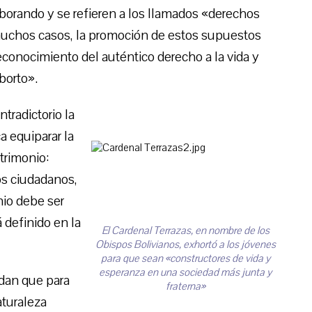
borando y se refieren a los llamados «derechos
muchos casos, la promoción de estos supuestos
econocimiento del auténtico derecho a la vida y
borto».
radictorio la
 equiparar la
trimonio:
os ciudadanos,
nio debe ser
 definido en la
El Cardenal Terrazas, en nombre de los
Obispos Bolivianos, exhortó a los jóvenes
para que sean «constructores de vida y
esperanza en una sociedad más junta y
rdan que para
fraterna»
aturaleza