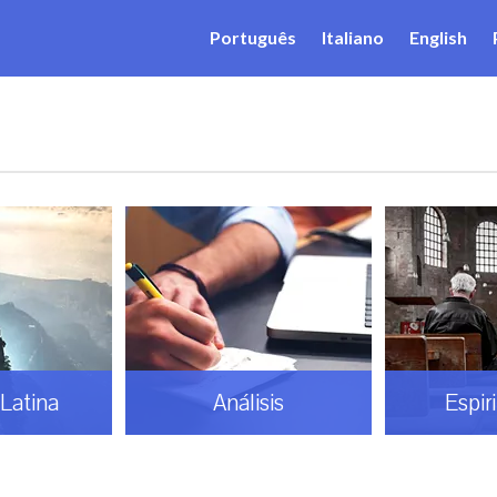
Português
Italiano
English
Latina
Análisis
Espir