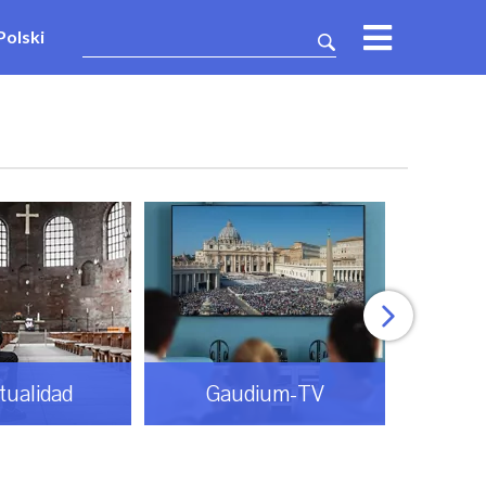
Polski
itualidad
Gaudium-TV