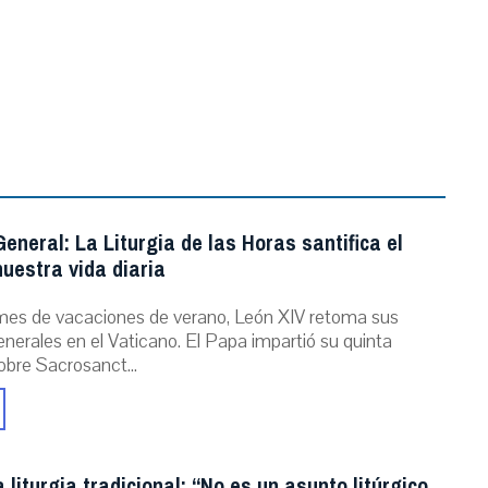
eneral: La Liturgia de las Horas santifica el
uestra vida diaria
mes de vacaciones de verano, León XIV retoma sus
nerales en el Vaticano. El Papa impartió su quinta
obre Sacrosanct...
a liturgia tradicional: “No es un asunto litúrgico