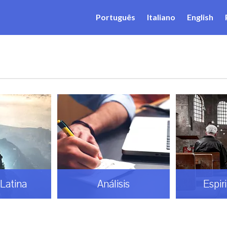
Português
Italiano
English
Latina
Análisis
Espir