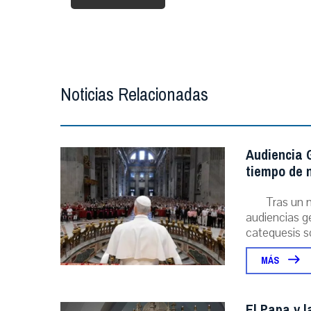
Noticias Relacionadas
Audiencia G
tiempo de n
Tras un 
audiencias ge
catequesis s
MÁS
El Papa y l