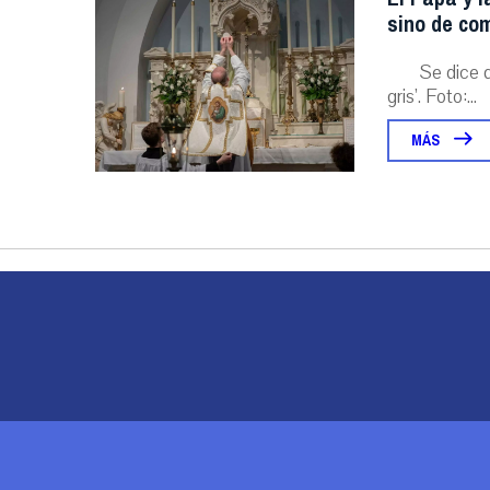
sino de com
Se dice 
gris’. Foto:...
MÁS