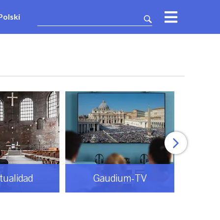
Polski
itualidad
Gaudium-TV