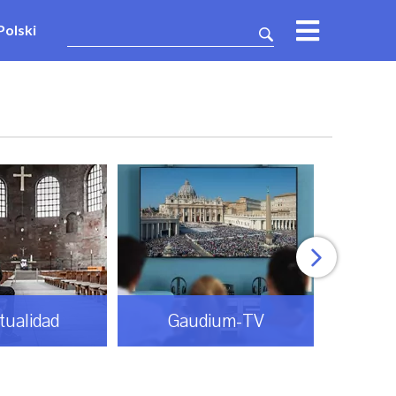
Polski
itualidad
Gaudium-TV