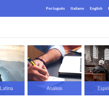
Português
Italiano
English
Latina
Análisis
Espir