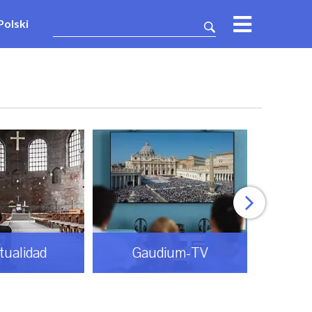
Polski
itualidad
Gaudium-TV