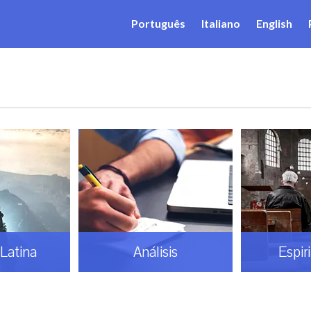
Português
Italiano
English
Latina
Análisis
Espir