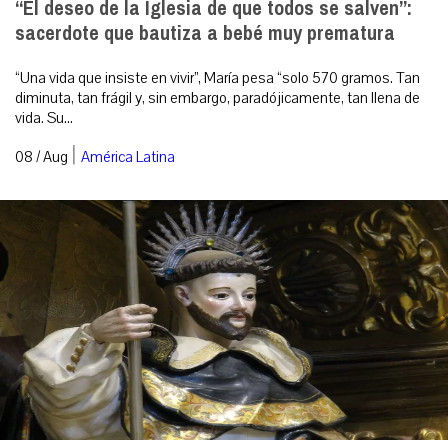
“El deseo de la Iglesia de que todos se salven”:
sacerdote que bautiza a bebé muy prematura
“Una vida que insiste en vivir”, María pesa “solo 570 gramos. Tan
diminuta, tan frágil y, sin embargo, paradójicamente, tan llena de
vida. Su...
|
08 / Aug
América Latina