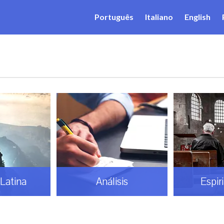
Português
Italiano
English
sis
Espiritualidad
Gaud