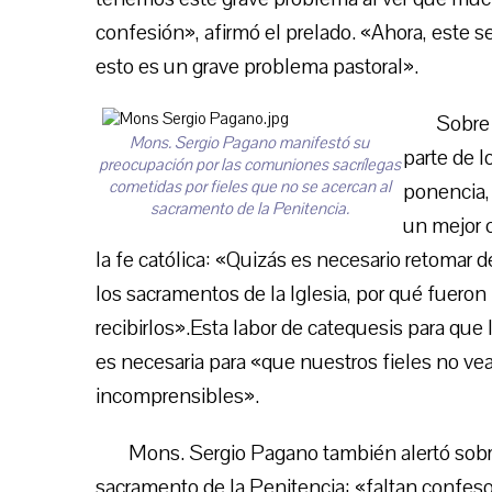
confesión», afirmó el prelado. «Ahora, este s
esto es un grave problema pastoral».
Sobre
Mons. Sergio Pagano manifestó su
parte de l
preocupación por las comuniones sacrílegas
cometidas por fieles que no se acercan al
ponencia, 
sacramento de la Penitencia.
un mejor 
la fe católica: «Quizás es necesario retomar 
los sacramentos de la Iglesia, por qué fueron 
recibirlos».Esta labor de catequesis para que
es necesaria para «que nuestros fieles no 
incomprensibles».
Mons. Sergio Pagano también alertó sobre 
sacramento de la Penitencia: «faltan confes