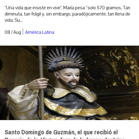
“Una vida que insiste en vivir”, María pesa “solo 570 gramos. Tan
diminuta, tan frágil y, sin embargo, paradójicamente, tan llena de
vida. Su...
|
08 / Aug
América Latina
Santo Domingo de Guzmán, el que recibió el