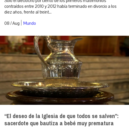
Solo el dieciocho por ciento de los primeros matrimonios
contraídos entre 2010 y 2012 había terminado en divorcio a los
diez años, frente al treint...
|
08 / Aug
Mundo
“El deseo de la Iglesia de que todos se salven”:
sacerdote que bautiza a bebé muy prematura