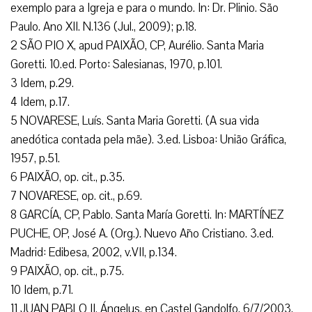
exemplo para a Igreja e para o mundo. In: Dr. Plinio. São
Paulo. Ano XII. N.136 (Jul., 2009); p.18.
2 SÃO PIO X, apud PAIXÃO, CP, Aurélio. Santa Maria
Goretti. 10.ed. Porto: Salesianas, 1970, p.101.
3 Idem, p.29.
4 Idem, p.17.
5 NOVARESE, Luís. Santa Maria Goretti. (A sua vida
anedótica contada pela mãe). 3.ed. Lisboa: União Gráfica,
1957, p.51.
6 PAIXÃO, op. cit., p.35.
7 NOVARESE, op. cit., p.69.
8 GARCÍA, CP, Pablo. Santa María Goretti. In: MARTÍNEZ
PUCHE, OP, José A. (Org.). Nuevo Año Cristiano. 3.ed.
Madrid: Edibesa, 2002, v.VII, p.134.
9 PAIXÃO, op. cit., p.75.
10 Idem, p.71.
11 JUAN PABLO II. Ángelus, en Castel Gandolfo, 6/7/2003,