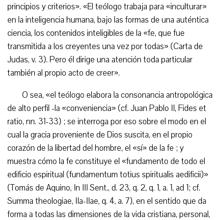
principios y criterios». «El teólogo trabaja para «inculturar»
en la inteligencia humana, bajo las formas de una auténtica
ciencia, los contenidos inteligibles de la «fe, que fue
transmitida a los creyentes una vez por todas» (Carta de
Judas, v. 3). Pero él dirige una atención toda particular
también al propio acto de creer».
O sea, «el teólogo elabora la consonancia antropológica
de alto perfil -la «conveniencia» (cf. Juan Pablo II, Fides et
ratio, nn. 31-33) ; se interroga por eso sobre el modo en el
cual la gracia proveniente de Dios suscita, en el propio
corazón de la libertad del hombre, el «sí» de la fe ; y
muestra cómo la fe constituye el «fundamento de todo el
edificio espiritual (fundamentum totius spiritualis aedificii)»
(Tomás de Aquino, In III Sent., d. 23, q. 2, q. 1, a. 1, ad 1; cf.
Summa theologiae, IIa-IIae, q. 4, a. 7), en el sentido que da
forma a todas las dimensiones de la vida cristiana, personal,