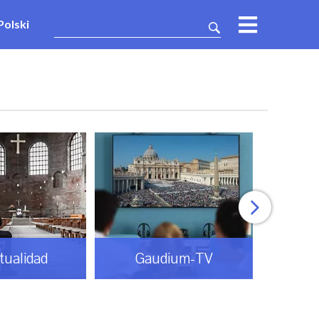
Polski
itualidad
Gaudium-TV