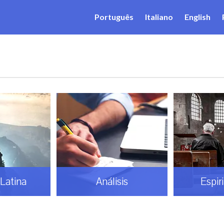
Português
Italiano
English
Latina
Análisis
Espir