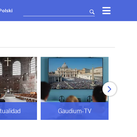
Polski
itualidad
Gaudium-TV