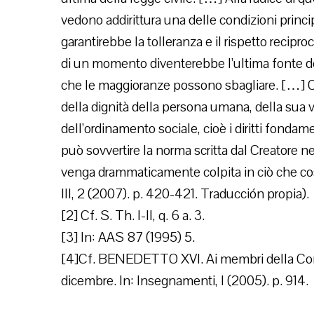
vedono addirittura una delle condizioni princip
garantirebbe la tolleranza e il rispetto recip
di un momento diventerebbe l’ultima fonte del
che le maggioranze possono sbagliare. […] 
della dignità della persona umana, della sua vit
dell’ordinamento sociale, cioè i diritti fonda
può sovvertire la norma scritta dal Creatore n
venga drammaticamente colpita in ciò che cost
III, 2 (2007). p. 420-421. Traducción propia).
[2] Cf. S. Th. I-II, q. 6 a. 3.
[3] In: AAS 87 (1995) 5.
[4]Cf. BENEDETTO XVI. Ai membri della Comm
dicembre. In: Insegnamenti, I (2005). p. 914.