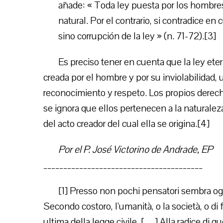
añade: « Toda ley puesta por los hombres 
natural. Por el contrario, si contradice en
sino corrupción de la ley » (n. 71-72).[3]
Es preciso tener en cuenta que la ley etern
creada por el hombre y por su inviolabilidad,
reconocimiento y respeto. Los propios dere
se ignora que ellos pertenecen a la naturale
del acto creador del cual ella se origina.[4]
Por el P. José Victorino de Andrade, EP
________________________________________
[1] Presso non pochi pensatori sembra ogg
Secondo costoro, l’umanità, o la società, o di 
ultima della legge civile. […] Alla radice di qu