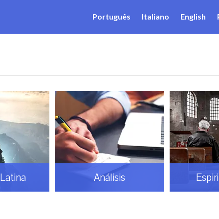
Português
Italiano
English
Latina
Análisis
Espir