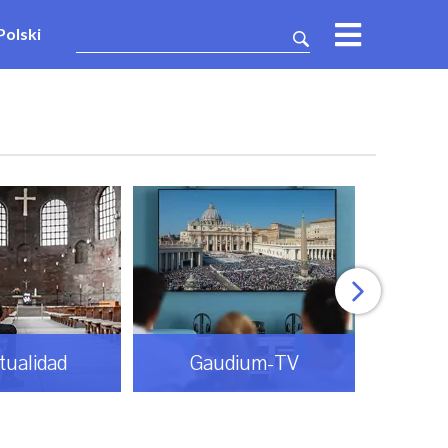
Polski
itualidad
Gaudium-TV