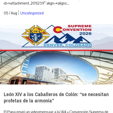
id=»attachment_209239″ align=»alignc...
|
05 / Aug
Uncategorized
León XIV a los Caballeros de Colón: “se necesitan
profetas de la armonía”
El Papa envió un videomensaje a la 144.ª Convención Suprema de