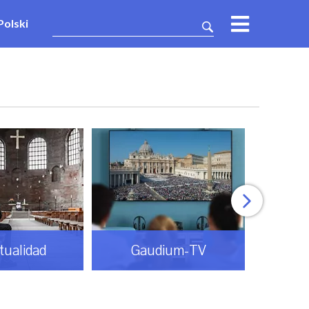
Polski
itualidad
Gaudium-TV