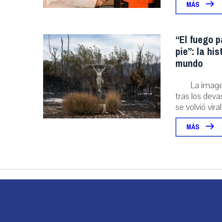
MÁS
“El fuego p
pie”: la hi
mundo
La image
tras los deva
se volvió viral
MÁS