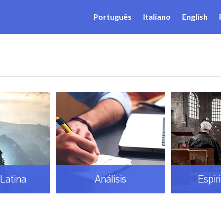
Português
Italiano
English
Latina
Análisis
Espir