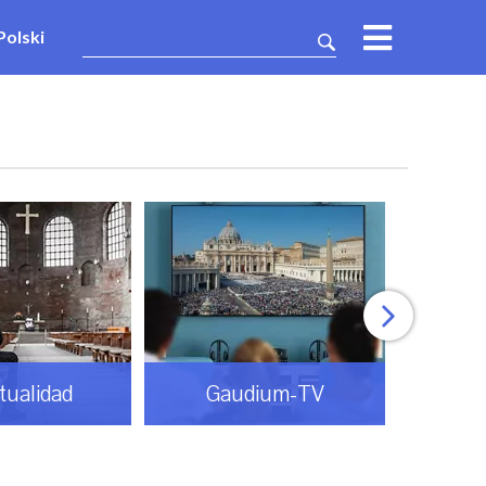
Polski
itualidad
Gaudium-TV