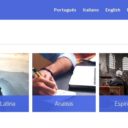
Português
Italiano
English
Latina
Análisis
Espir