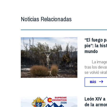
Noticias Relacionadas
“El fuego p
pie”: la hi
mundo
La image
tras los deva
se volvió viral
MÁS
León XIV a 
de la armo