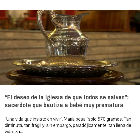
“El deseo de la Iglesia de que todos se salven”:
sacerdote que bautiza a bebé muy prematura
“Una vida que insiste en vivir”, María pesa “solo 570 gramos. Tan
diminuta, tan frágil y, sin embargo, paradójicamente, tan llena de
vida. Su...