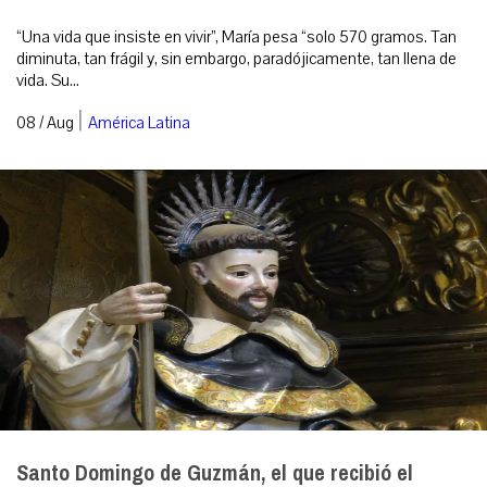
“Una vida que insiste en vivir”, María pesa “solo 570 gramos. Tan
diminuta, tan frágil y, sin embargo, paradójicamente, tan llena de
vida. Su...
|
08 / Aug
América Latina
Santo Domingo de Guzmán, el que recibió el