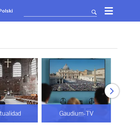
Polski
itualidad
Gaudium-TV