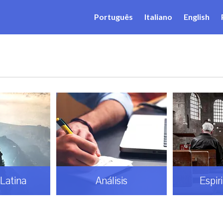
Português
Italiano
English
Latina
Análisis
Espir