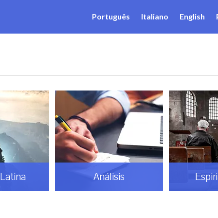
Português
Italiano
English
Latina
Análisis
Espir