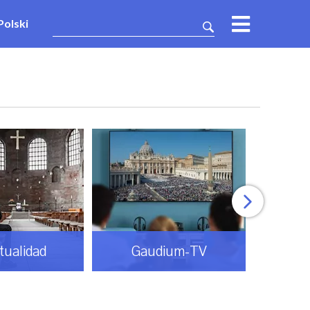
Polski
itualidad
Gaudium-TV