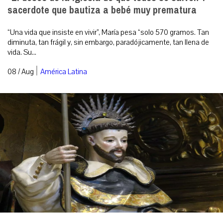
sacerdote que bautiza a bebé muy prematura
“Una vida que insiste en vivir”, María pesa “solo 570 gramos. Tan
diminuta, tan frágil y, sin embargo, paradójicamente, tan llena de
vida. Su...
|
08 / Aug
América Latina