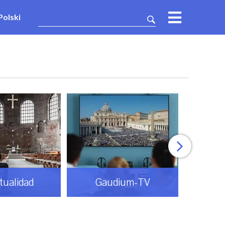
Polski
itualidad
Gaudium-TV