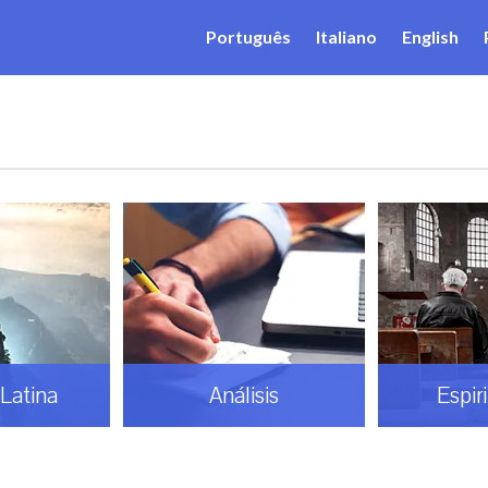
Português
Italiano
English
Latina
Análisis
Espir