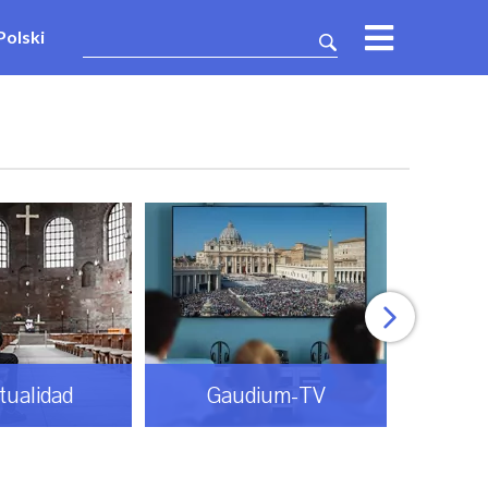
Polski
itualidad
Gaudium-TV