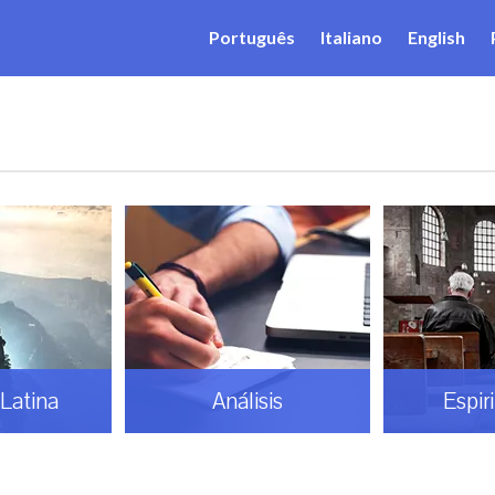
Português
Italiano
English
Latina
Análisis
Espir